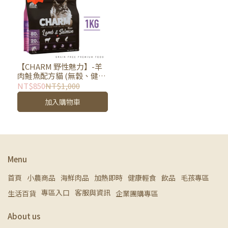
【CHARM 野性魅力】-羊
肉鮭魚配方貓 (無穀、健
康、貓飼料)
NT$850
NT$1,000
加入購物車
Menu
首頁
小農商品
海鮮肉品
加熱即時
健康輕食
飲品
毛孩專區
專區入口
客服與資訊
生活百貨
企業團購專區
About us