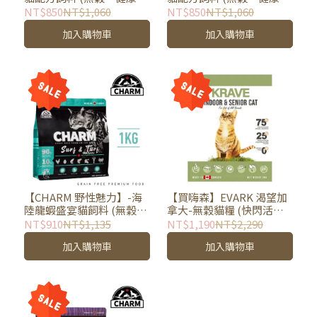
貓飼料)-免運
貓飼料)
NT$850
NT$1,060
NT$850
NT$1,060
加入購物車
加入購物車
【CHARM 野性魅力】-海
【買嗨森】EVARK 渴望加
陸龍蝦盛宴貓飼料 (無穀、
拿大-無穀貓糧 (快閃活動
健康、貓飼料)
買1送1) 活動到6/19 23:59
NT$910
NT$1,135
NT$1,190
NT$2,290
加入購物車
加入購物車