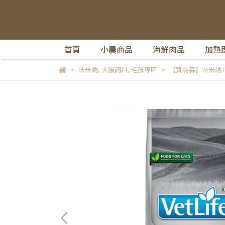
首頁
小農商品
海鮮肉品
加熱
法米納
,
犬貓飼料
,
毛孩專區
【買嗨森】法米納 Fa