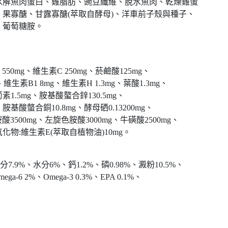
水解魚肉蛋白、雞脂肪、豌豆纖維、脫水魚肉、乾燥雞蛋
果寡醣、甘露寡醣(萃取自酵母)、洋車前子殼與種子、
、葡萄糖胺。
 550mg、維生素C 250mg、菸鹼酸125mg、
維生素B1 8mg、維生素H 1.3mg、葉酸1.3mg、
蔔素1.5mg、胺基酸螯合鋅130.5mg、
胺基酸螫合銅10.8mg、酵母硒0.13200mg、
酸3500mg、左旋色胺酸3000mg、牛磺酸2500mg、
化物:維生素E(萃取自植物油)10mg。
.9%、水分6%、鈣1.2%、磷0.98%、澱粉10.5%、
a-6 2%、Omega-3 0.3%、EPA 0.1%、