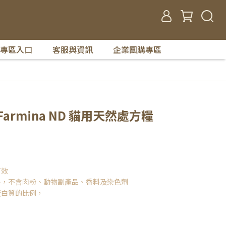
專區入口
客服與資訊
企業團購專區
armina ND 貓用天然處方糧
有效
料，不含肉粉、動物副產品、香料及染色劑
蛋白質的比例，