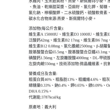
水雞肉、玉米筋質粉、燕麥、斯佩爾特小麥、
、魚油、乾燥甜菜漿、亞麻籽、氯化鉀、菊糖、
氯化鈉、檸檬酸鉀、二水硫酸鈣、硫酸軟骨素
碳水化合物來源:燕麥、斯佩爾特小麥。
添加物(每公斤含量):
維生素A 15000IU、維生素D3 1000IU、維生素E
泛酸鈣42mg、維生素B2 17mg、維生素B6 7mg、
維生素B12 0.08mg、氯化膽鹼2500mg、β-胡蘿
胺基酸螫合錳65.5mg、胺基酸螫合亞鐵43.1mg、
碘酸鈣1.56mg、左旋離胺酸4000mg、DL-甲硫胺
左旋肉鹼550mg。技術添加物:微晶纖維素。抗氧
營養成分及含量:
粗蛋白質46%、粗脂肪13%、粗纖維4.6%、粗灰分7
總糖量0.33%、鈉0.4%、鉀0.65%、鎂0.09%、Omeg
DHA 0.15%。
代謝能:3787kcal/kg
原產地：義大利