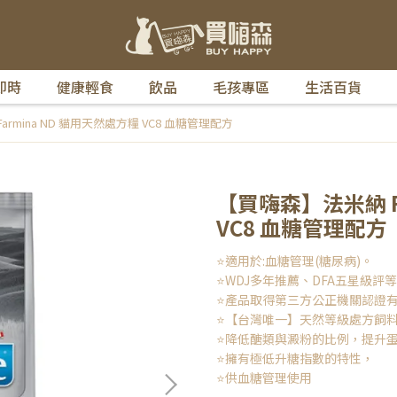
即時
健康輕食
飲品
毛孩專區
生活百貨
rmina ND 貓用天然處方糧 VC8 血糖管理配方
【買嗨森】法米納 F
VC8 血糖管理配方
⭐適用於:血糖管理(糖尿病)。
⭐WDJ多年推薦、DFA五星級評等
⭐產品取得第三方公正機關認證
⭐【台灣唯一】天然等級處方飼
⭐降低醣類與澱粉的比例，提升
⭐擁有極低升糖指數的特性，
⭐供血糖管理使用