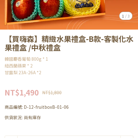
1
/
3
【買嗨森】精緻水果禮盒-B款-客製化水
果禮盒 /中秋禮盒
韓國麝香葡萄 800g * 1
紐西蘭蘋果 * 2
甘露梨 23A-26A *2
NT$1,490
NT$1,800
商品編號:
D-12-fruitboxB-01-06
供貨狀況:
尚有庫存