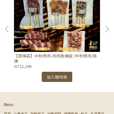
【買嗨森】中秋烤肉-肉肉串燒組 /中秋烤肉/串
【
燒
沙
NT$1,199
NT
加入購物車
Menu
首頁
小農商品
海鮮肉品
加熱即時
健康輕食
飲品
毛孩專區