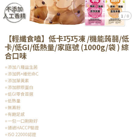
1
/
8
【輕纖食嗑】低卡巧巧凍 /機能蒟蒻/低
卡/低GI/低熱量/家庭號 (1000g/袋 ) 綜
合口味
⭐添加八種益生菌
⭐添加鈣+維他命C
⭐添加葉黃素
⭐添加膠原蛋白
⭐低GI零食首選
⭐低熱量
⭐無澱粉
⭐有飽足感
⭐一包一口剛剛好
⭐通過HACCP驗證
⭐ISO 22000認證