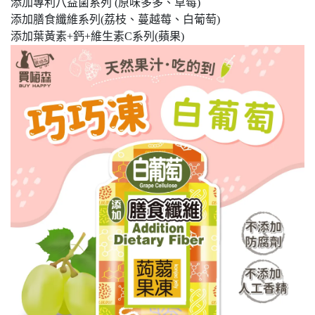
添加專利八益菌系列 (原味多多、草莓)
添加膳食纖維系列(荔枝、蔓越莓、白葡萄)
添加葉黃素+鈣+維生素C系列(蘋果)