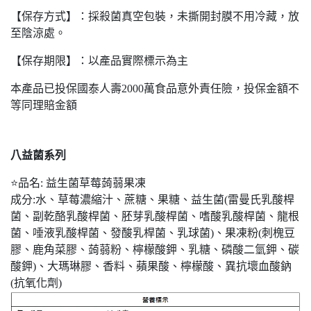
【保存方式】：採殺菌真空包裝，未撕開封膜不用冷藏，放
至陰涼處。
【保存期限】：以產品實際標示為主
本產品已投保國泰人壽2000萬食品意外責任險，投保金額不
等同理賠金額
八益菌系列
⭐品名: 益生菌草莓蒟蒻果凍
成分:水、草莓濃縮汁、蔗糖、果糖、益生菌(雷曼氏乳酸桿
菌、副乾酪乳酸桿菌、胚芽乳酸桿菌、嗜酸乳酸桿菌、龍根
菌、唾液乳酸桿菌、發酸乳桿菌、乳球菌)、果凍粉(刺槐豆
膠、鹿角菜膠、蒟蒻粉、檸檬酸鉀、乳糖、磷酸二氫鉀、碳
酸鉀)、大瑪琳膠、香料、蘋果酸、檸檬酸、異抗壞血酸鈉
(抗氧化劑)