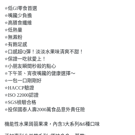
⭐低GI零食首選
⭐嘴饞少負擔
⭐高膳食纖維
⭐低熱量
⭐無澱粉
⭐有飽足感
⭐口感超Q彈！淡淡水果味清爽不甜！
⭐保證一吃就愛上！
⭐小朋友瞬間秒殺的點心
⭐下午茶、宵夜嘴饞的健康選擇～
⭐一包一口剛剛好
⭐HACCP驗證
⭐ISO 22000認證
⭐SGS檢驗合格
⭐投保國泰人壽2000萬食品意外責任險
機能性水果蒟蒻果凍，內含3大系列&6種口味