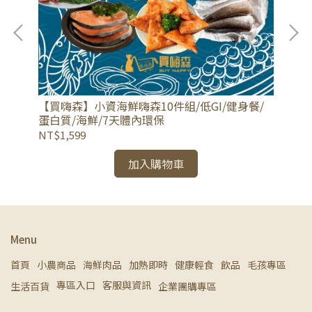
果)
【買嗨森】小資海鮮嗨森10件組/低GI/健身餐/
【
蛋白質/海鮮/7天體內環保
組
NT$1,599
NT
加入購物車
Menu
首頁
小農商品
海鮮肉品
加熱即時
健康輕食
飲品
毛孩專區
專區入口
客服與資訊
生活百貨
企業團購專區