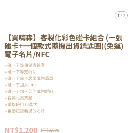
1
/
2
【買嗨森】客製化彩色碰卡組合 (一張
碰卡+一個款式隨機出貨鑰匙圈)(免運)
電子名片/NFC
⭐碰一下註冊優惠顧客
⭐碰一下導覽網站
⭐碰一下電子居家購物清單
⭐碰一下加入Line
⭐碰一下加入您的購物群組
⭐客製化高質感
​​​​​​​⭐重複使用10萬次
⭐自動記錄看過的名片
NT$1,200
NT$2,500