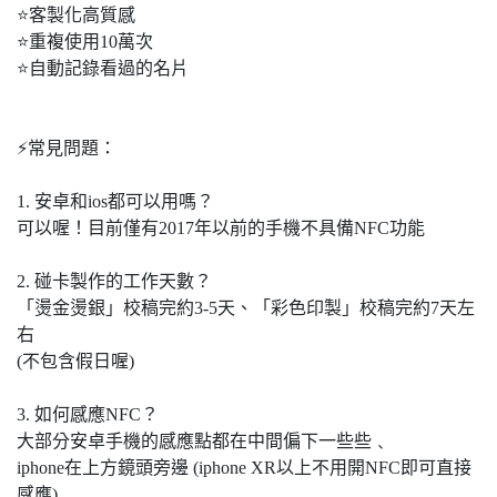
⭐客製化高質感
⭐重複使用10萬次
⭐自動記錄看過的名片
⚡常見問題：
1. 安卓和ios都可以用嗎？
可以喔！目前僅有2017年以前的手機不具備NFC功能
2. 碰卡製作的工作天數？
「燙金燙銀」校稿完約3-5天、「彩色印製」校稿完約7天左
右
(不包含假日喔)
3. 如何感應NFC？
大部分安卓手機的感應點都在中間偏下一些些﹑
iphone在上方鏡頭旁邊 (iphone XR以上不用開NFC即可直接
感應)