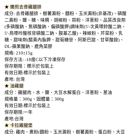
★ 嫩煎去骨雞腿排
成分: 去骨雞腿排、樹薯澱粉、麵粉、玉米澱粉(非基改)、磷酸
二澱粉、鹽、糖、味精、胡椒粉、蒜粉、洋蔥粉、品質改良劑
(多磷酸鈉、焦磷酸鈉、偏磷酸鉀)調味劑(5'-次黃嘌鈴酸二鈉、
5'-鳥嘌呤酸核苷磷酸二鈉、胺基乙酸)、辣椒粉、芹菜粉、乳
糖、甜味劑(醋黃內脂鉀、甜菊糖苷、阿斯巴甜、甘草酸銨)、
DL-蘋果酸鈉、鹿角菜膠
規格: 210±15g
保存方法: -18度C以下冷凍保存
保存期限：標示於包裝上
有效日期:標示於包裝上
產地: 台灣
★ 油雞腿
成分：雞腿肉、水、鹽、大豆水解蛋白、洋蔥粉、蔥油
規格量：300g、固體量：300g
有效日期:標示於包裝上
保存期限:一年
產地:台灣
★ 卡拉雞腿堡
成分: 雞肉、裹粉(麵粉、玉米澱粉、樹薯澱粉、蛋白粉、大豆