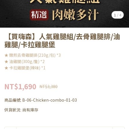
1
/
4
【買嗨森】人氣雞腿組/去骨雞腿排/油
雞腿/卡拉雞腿堡
★ 嫩煎去骨雞腿排(210g/包) *3
★ 油雞腿(300g/隻) *2
★ 卡拉雞腿堡(辣味) *1
NT$1,690
NT$3,380
商品編號:
B-06-Chicken-combo-01-03
供貨狀況:
尚有庫存