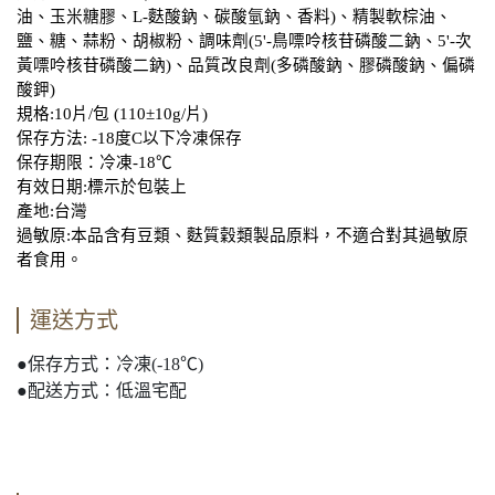
油、玉米糖膠、L-麩酸鈉、碳酸氫鈉、香料)、精製軟棕油、
鹽、糖、蒜粉、胡椒粉、調味劑(5'-鳥嘌呤核苷磷酸二鈉、5'-次
黃嘌呤核苷磷酸二鈉)、品質改良劑(多磷酸鈉、膠磷酸鈉、偏磷
酸鉀)
規格:10片/包 (110±10g/片)
保存方法: -18度C以下冷凍保存
保存期限：冷凍-18℃
有效日期:標示於包裝上
產地:台灣
過敏原:本品含有豆類、麩質穀類製品原料，不適合對其過敏原
者食用。
運送方式
●保存方式：冷凍(-18℃)
●配送方式：低溫宅配