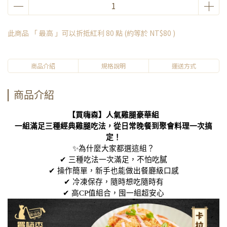
此商品 「 最高 」可以折抵紅利
80
點 (約等於
NT$80
)
商品介紹
規格說明
運送方式
商品介紹
【買嗨森】人氣雞腿豪華組
一組滿足三種經典雞腿吃法，從日常晚餐到聚會料理一次搞
定！
✨為什麼大家都選這組？
✔ 三種吃法一次滿足，不怕吃膩
✔ 操作簡單，新手也能做出餐廳級口感
✔ 冷凍保存，隨時想吃隨時有
✔ 高CP值組合，囤一組超安心