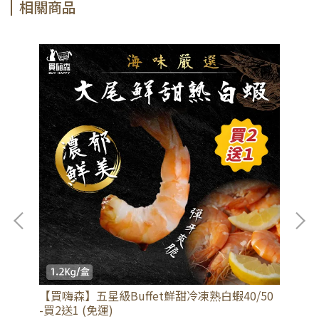
相關商品
【
果
【買嗨森】五星級Buffet鮮甜冷凍熟白蝦40/50
入
-買2送1 (免運)