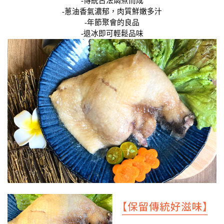
-傳統古法燜煮而成
-蔥油香氣濃郁，肉質鮮嫩多汁
-年節聚會的良品
-退冰即可輕鬆品味