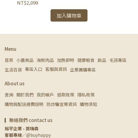
NT
NT$2,099
加入購物車
Menu
首頁
小農商品
海鮮肉品
加熱即時
健康輕食
飲品
毛孩專區
專區入口
客服與資訊
生活百貨
企業團購專區
About us
查詢
關於我們
我的帳戶
退款政策
隱私政策
購物與配送運費說明
防詐騙宣導資訊
購物須知
▎聯絡我們 contact us
裕芊企業 - 買嗨森
客服專線
╱@buyhappy