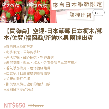
1
/
13
【買嗨森】空運-日本草莓 日本栃木/熊
本/佐賀/福岡縣/新鮮水果 隨機出貨
⭐來自日本季節限定
⭐冬季限定、草莓的季節
⭐產地鮮採、細心挑選、空運直送
⭐嚴選福岡、熊本、栃木、佐賀最強日本草莓產地
⭐香氣濃郁撲鼻、色澤艷紅飽滿
⭐口感多汁且高甜度的幸福滋味
⭐美麗的艷紅色澤
⭐甜與酸交織出濃郁的絕妙口感
⭐又稱日本夢幻逸品
NT$650
NT$1,799