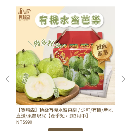
【
g
【買嗨森】頂級有機水蜜芭樂 / 少籽/有機/產地
入
直送/果農現採【產季短，到3月中】
NT
NT$990