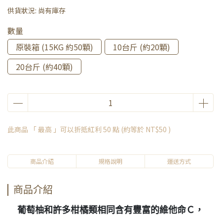
供貨狀況:
尚有庫存
數量
原裝箱 (15KG 約50顆)
10台斤 (約20顆)
20台斤 (約40顆)
此商品 「 最高 」可以折抵紅利
50
點 (約等於
NT$50
)
商品介紹
規格說明
運送方式
商品介紹
葡萄柚和許多柑橘類相同含有豐富的維他命Ｃ，