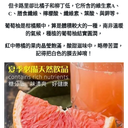
但卡路里卻比橘子和柳丁低，它所含的
維生素
A、
C、膳食纖維、
檸檬酸、纖維素、
葉酸、與鉀等。
葡萄柚是柑橘類中，算是體積較大的一種，南非溫暖
的氣候，種植的葡萄柚結實圓潤，
紅中帶橘的果肉晶瑩飽滿，酸甜滋味中，略帶苦澀，
記得把白色的膜去掉唷！