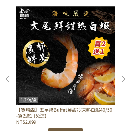
【買嗨森】五星級Buffet鮮甜冷凍熟白蝦40/50
【
 低
-買2送1 (免運)
麥
NT$2,099
NT