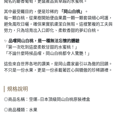
聞名的麝香葡萄，更盛產品質卓越的水蜜桃。
其中最受矚目的，便是珍稀的
「岡山白桃」
。
每一顆白桃，從果樹開始便由果農一顆一顆套袋細心呵護，
避免風吹日曬，確保果實肌膚潔白無瑕。這樣繁複的工夫與
勞力，只為培育出入口即化、柔軟香甜的夢幻白桃。
✨
品嚐岡山白桃，是一種無法忘懷的體驗
「第一次吃到這麼柔軟甘甜的水蜜桃！」
「不論什麼時候品嚐，岡山白桃都令人驚艷！」
這些來自世界各地的讚美，是岡山農家最引以為傲的回饋。
不只是一份水果，更是一份承載著匠心與驕傲的珍稀饋禮。
規格說明
◎商品名稱：空運--日本頂級岡山白桃原裝禮盒
◎商品種類：水果