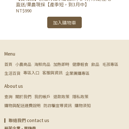
入
直送/果農現採【產季短，到3月中】
NT
NT$990
加入購物車
Menu
首頁
小農商品
海鮮肉品
加熱即時
健康輕食
飲品
毛孩專區
專區入口
客服與資訊
生活百貨
企業團購專區
About us
查詢
關於我們
我的帳戶
退款政策
隱私政策
購物與配送運費說明
防詐騙宣導資訊
購物須知
▎聯絡我們 contact us
裕芊企業 - 買嗨森