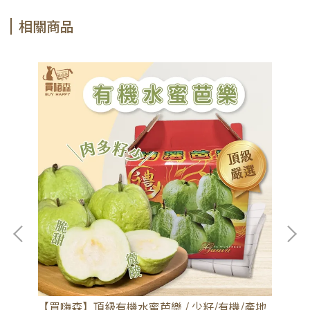
相關商品
【
花蕎
【買嗨森】頂級有機水蜜芭樂 / 少籽/有機/產地