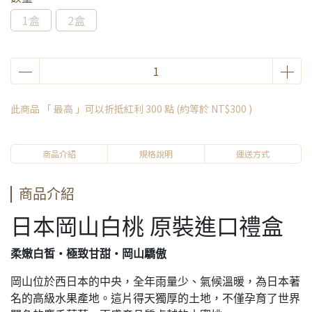
1盒
2盒
此商品 「 最高 」可以折抵紅利
300
點 (約等於
NT$300
)
商品介紹
規格說明
運送方式
商品介紹
日本岡山白桃 原裝進口禮盒
柔嫩白皙・極致甘甜・岡山驕傲
岡山位於西日本的中央，全年雨量少、氣候溫暖，為日本著
名的高級水果產地。這片得天獨厚的土地，不僅孕育了世界