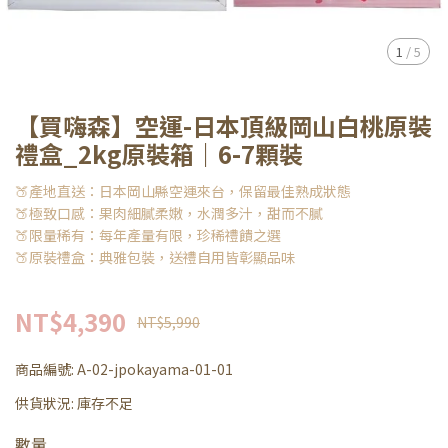
1
/
5
【買嗨森】空運-日本頂級岡山白桃原裝
禮盒_2kg原裝箱｜6-7顆裝
🍑產地直送：日本岡山縣空運來台，保留最佳熟成狀態
🍑極致口感：果肉細膩柔嫩，水潤多汁，甜而不膩
🍑限量稀有：每年產量有限，珍稀禮饋之選
🍑原裝禮盒：典雅包裝，送禮自用皆彰顯品味
NT$4,390
NT$5,990
商品編號:
A-02-jpokayama-01-01
供貨狀況:
庫存不足
數量