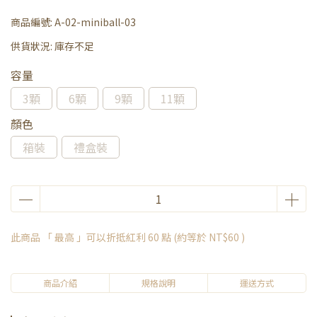
商品編號:
A-02-miniball-03
供貨狀況:
庫存不足
容量
3顆
6顆
9顆
11顆
顏色
箱裝
禮盒裝
此商品 「 最高 」可以折抵紅利
60
點 (約等於
NT$60
)
商品介紹
規格說明
運送方式