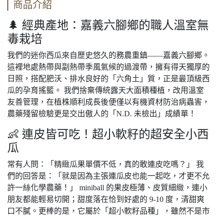
商品介紹
🌲 經典產地：嘉義六腳鄉的職人溫室無
毒栽培
我們的迷你西瓜來自歷史悠久的務農重鎮——嘉義六腳鄉。
這裡地處熱帶與副熱帶季風氣候的過渡帶，擁有得天獨厚的
日照，搭配肥沃、排水良好的「六角土」質，正是最頂級西
瓜的孕育搖籃。 我們捨棄傳統露天大面積種植，改用溫室
友善管理，在植株順利成長後便僅以有機資材防治病蟲害，
農藥殘留檢驗更是交出傲人的「N.D. 未檢出」成績單！
👶 連皮皆可吃！超小軟籽的超安全小西
瓜
常有人問：「精緻瓜果單價不低，真的敢連皮吃嗎？」 我
們的回答是：「就是因為主張連瓜皮也能一起吃，才更不允
許一絲化學農藥！」 miniball 的果皮極薄、皮質細緻，連小
朋友都能輕易切開；甜度落在恰到好處的 9-10 度，清甜爽
口不膩。更棒的是，它屬於「超小軟籽品種」，雖然不是市