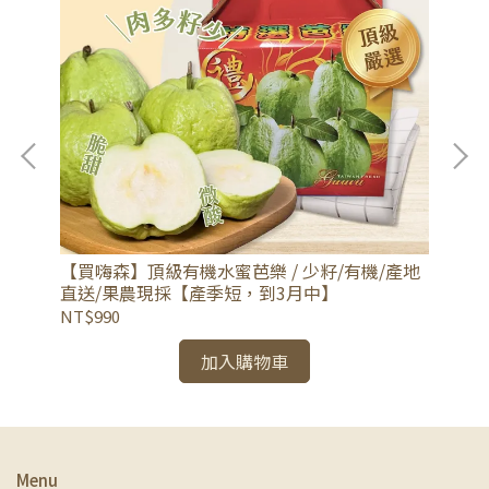
【
歷/
【買嗨森】頂級有機水蜜芭樂 / 少籽/有機/產地
入
直送/果農現採【產季短，到3月中】
NT
NT$990
加入購物車
Menu