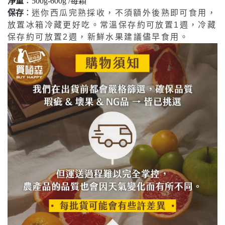
淨重
：500g-600g /每顆
保存
：
迷你西瓜完熟採收，不須額外後熟即可食用，
放置冰箱冷藏更好吃。常溫保存約可放置1週，冷藏
保存約可放置2週，新鮮水果建議儘早食用。