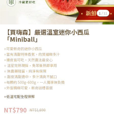
1
/
11
【買嗨森】嚴選溫室迷你小西瓜
「Miniball」
⭐可愛新奇的迷你小西瓜
⭐富有清甜特殊香氣，肉質細緻多汁
⭐連皮皆可吃，天然農法最安心
⭐ 溫室完熟現採，免等後熟即享用
⭐ 無農藥殘留，純淨有保障
⭐ 甜度清甜適中，多汁清爽不膩口
⭐每顆約 500g-600g，一人獨享無負擔
⭐外型精緻可愛，新奇送禮首選
⭐低溫宅配全程保鮮
NT$790
NT$1,690