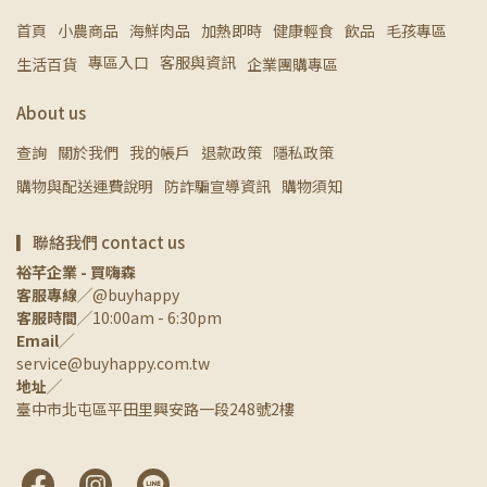
首頁
小農商品
海鮮肉品
加熱即時
健康輕食
飲品
毛孩專區
專區入口
客服與資訊
生活百貨
企業團購專區
About us
查詢
關於我們
我的帳戶
退款政策
隱私政策
購物與配送運費說明
防詐騙宣導資訊
購物須知
▎聯絡我們 contact us
裕芊企業 - 買嗨森
客服專線
╱@buyhappy
客服時間
╱10:00am - 6:30pm
Email
╱
service@buyhappy.com.tw
地址
╱
臺中市北屯區平田里興安路一段248號2樓