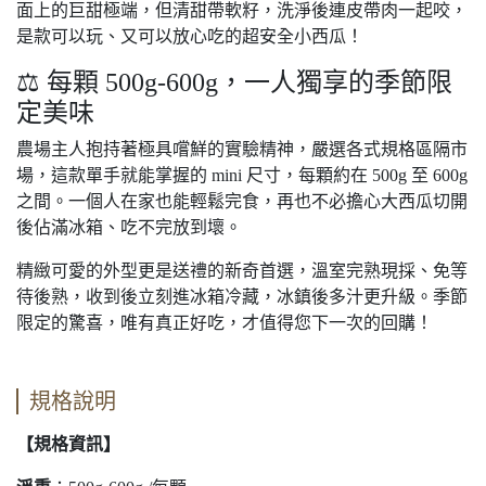
面上的巨甜極端，但清甜帶軟籽，洗淨後連皮帶肉一起咬，
是款可以玩、又可以放心吃的超安全小西瓜！
⚖️ 每顆 500g-600g，一人獨享的季節限
定美味
農場主人抱持著極具嚐鮮的實驗精神，嚴選各式規格區隔市
場，這款單手就能掌握的 mini 尺寸，每顆約在 500g 至 600g
之間。一個人在家也能輕鬆完食，再也不必擔心大西瓜切開
後佔滿冰箱、吃不完放到壞。
精緻可愛的外型更是送禮的新奇首選，溫室完熟現採、免等
待後熟，收到後立刻進冰箱冷藏，冰鎮後多汁更升級。季節
限定的驚喜，唯有真正好吃，才值得您下一次的回購！
規格說明
【規格資訊】